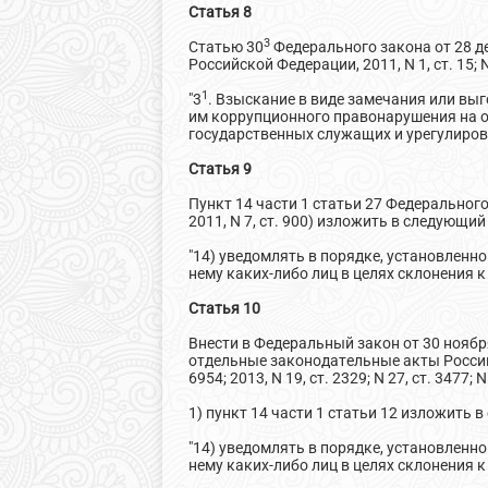
Статья 8
3
Статью 30
Федерального закона от 28 д
Российской Федерации, 2011, N 1, ст. 15; 
1
"3
. Взыскание в виде замечания или вы
им коррупционного правонарушения на 
государственных служащих и урегулиров
Статья 9
Пункт 14 части 1 статьи 27 Федеральног
2011, N 7, ст. 900) изложить в следующий
"14) уведомлять в порядке, установлен
нему каких-либо лиц в целях склонения 
Статья 10
Внести в Федеральный закон от 30 ноябр
отдельные законодательные акты Российск
6954; 2013, N 19, ст. 2329; N 27, ст. 3477
1) пункт 14 части 1 статьи 12 изложить 
"14) уведомлять в порядке, установлен
нему каких-либо лиц в целях склонения 