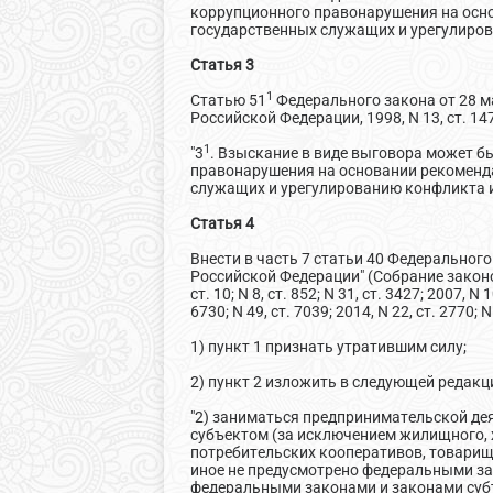
коррупционного правонарушения на осн
государственных служащих и урегулиров
Статья 3
1
Статью 51
Федерального закона от 28 м
Российской Федерации, 1998, N 13, ст. 147
1
"3
. Взыскание в виде выговора может 
правонарушения на основании рекоменд
служащих и урегулированию конфликта и
Статья 4
Внести в часть 7 статьи 40 Федеральног
Российской Федерации" (Собрание законодат
ст. 10; N 8, ст. 852; N 31, ст. 3427; 2007, N 
6730; N 49, ст. 7039; 2014, N 22, ст. 2770
1) пункт 1 признать утратившим силу;
2) пункт 2 изложить в следующей редакц
"2) заниматься предпринимательской де
субъектом (за исключением жилищного, 
потребительских кооперативов, товарищ
иное не предусмотрено федеральными за
федеральными законами и законами субъе