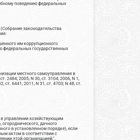
жебному поведению федеральных
" (Собрание законодательства
ия:
шенного им коррупционного
ию федеральных государственных
ганизации местного самоуправления в
 2484; 2005, N 30, ст. 3104; 2006, N 1,
52, ст. 6441; 2011, N 31, ст. 4703; N 48, ст.
ь в управлении хозяйствующим
 огороднического, дачного
ного в установленном порядке), если
ым актом в соответствии с
ении этой организацией;".