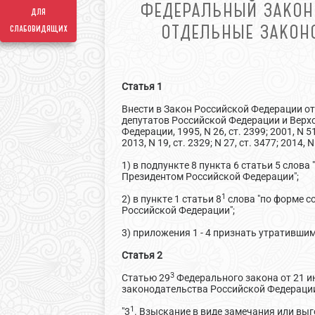
ФЕДЕРАЛЬНЫЙ ЗАКОН 
для
ОТДЕЛЬНЫЕ ЗАКОН
слабовидящих
Статья 1
Внести в Закон Российской Федерации от
депутатов Российской Федерации и Верхо
Федерации, 1995, N 26, ст. 2399; 2001, N 51, 
2013, N 19, ст. 2329; N 27, ст. 3477; 2014
1) в подпункте 8 пункта 6 статьи 5 слов
Президентом Российской Федерации";
1
2) в пункте 1 статьи 8
слова "по форме с
Российской Федерации";
3) приложения 1 - 4 признать утратившим
Статья 2
3
Статью 29
Федерального закона от 21 и
законодательства Российской Федерации, 1
1
"3
. Взыскание в виде замечания или вы