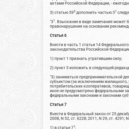
актами Российской Федерации, - ежегод
3
1
3) статью 59
дополнить частью 3
следу
1
"3
. Взыскание в виде замечания может
правонарушения на основании рекоменда
Статья 6
Внести в часть 1 статьи 14 Федеральног
законодательства Российской Федерации, 20
1) пункт 1 признать утратившим силу;
2) пункт 3 изложить в следующей редакц
"3) заниматься предпринимательской де
субъектом (за исключением жилищного, 
потребительских кооперативов, товарищ
иное не предусмотрено федеральными за
федеральными законами и законами субъе
Статья 7
Внести в Федеральный закон от 25 декаб
2008, N 52, ст. 6228; 2011, N 29, ст. 4291; 
1
1) в статье 7
: