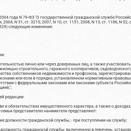
2004 года N 79-ФЗ "О государственной гражданской службе Россий
, N 31, ст. 3215; 2007, N 10, ст. 1151; 2008, N 13, ст. 1186; N 52, ст.
. 2329) следующие изменения:
ии:
ятельностью лично или через доверенных лиц, а также участвоват
жилищно-строительного, гаражного кооперативов, садоводческого,
ества собственников недвижимости и профсоюза, зарегистрирован
аконами или если в порядке, установленном нормативным правовы
етствии с федеральными законами или законами субъекта Российск
ией;";
ей редакции:
тве и обязательствах имущественного характера, а также о доходах
 семьи представителю нанимателя представляют:
ие должности гражданской службы, - при поступлении на службу;
 должность гражданской службы, включенную в перечень, устан