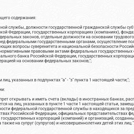
ющего содержания:
нной службы, должности государственной гражданской службы суб
кой Федерации, государственных корпорациях (компаниях), фонда
деральных законов, отдельные должности на основании трудового
еред федеральными государственными органами, осуществление п
вающих вопросы суверенитета и национальной безопасности Россий
о нормативными правовыми актами федеральных государственных о
льного банка Российской Федерации, государственных корпораци
ерацией на основании федеральных законов;";
:
лиц, указанных в подпунктах "а" - "з" пункта 1 настоящей части;";
ии:
прет открывать и иметь счета (вклады) в иностранных банках, ра
ется на лиц, указанных в пункте 1 части 1 настоящей статьи, за
ности федеральной государственной службы в находящихся за пре
твах Российской Федерации, официальных представительствах фе
х государственных корпораций (компаний) и организаций, созданн
также на супруг (супругов) и несовершеннолетних детей этих лиц."