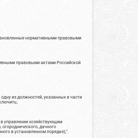
установленные нормативными правовыми
ативными правовыми актами Российской
одну из должностей, указанных в части
сключить;
ь в управлении хозяйствующим
 огороднического, дачного
ого в установленном порядке);".