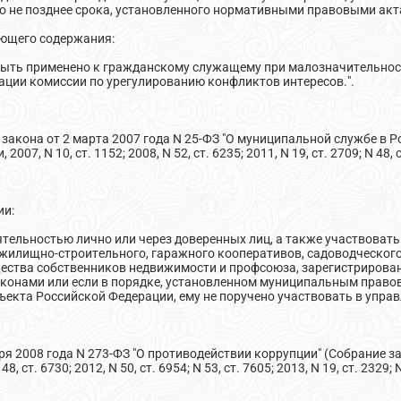
но не позднее срока, установленного нормативными правовыми акт
ющего содержания:
 быть применено к гражданскому служащему при малозначительно
ции комиссии по урегулированию конфликтов интересов.".
о закона от 2 марта 2007 года N 25-ФЗ "О муниципальной службе в 
07, N 10, ст. 1152; 2008, N 52, ст. 6235; 2011, N 19, ст. 2709; N 48
ии:
ятельностью лично или через доверенных лиц, а также участвоват
жилищно-строительного, гаражного кооперативов, садоводческого,
ества собственников недвижимости и профсоюза, зарегистрирован
конами или если в порядке, установленном муниципальным правов
кта Российской Федерации, ему не поручено участвовать в управл
ря 2008 года N 273-ФЗ "О противодействии коррупции" (Собрание 
N 48, ст. 6730; 2012, N 50, ст. 6954; N 53, ст. 7605; 2013, N 19, ст. 23