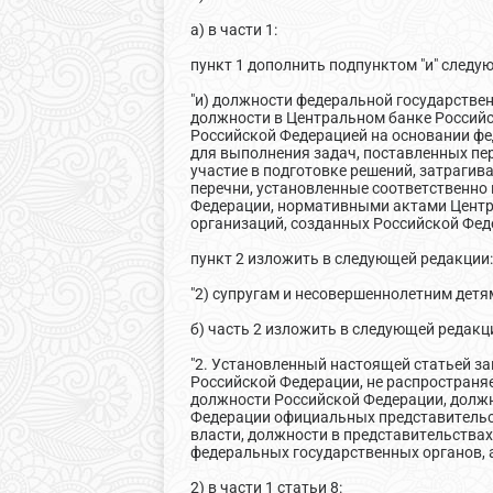
а) в части 1:
пункт 1 дополнить подпунктом "и" следу
"и) должности федеральной государстве
должности в Центральном банке Российс
Российской Федерацией на основании фе
для выполнения задач, поставленных п
участие в подготовке решений, затраги
перечни, установленные соответственн
Федерации, нормативными актами Центра
организаций, созданных Российской Фед
пункт 2 изложить в следующей редакции
"2) супругам и несовершеннолетним детям 
б) часть 2 изложить в следующей редакц
"2. Установленный настоящей статьей за
Российской Федерации, не распространя
должности Российской Федерации, долж
Федерации официальных представительс
власти, должности в представительства
федеральных государственных органов, а 
2) в части 1 статьи 8: