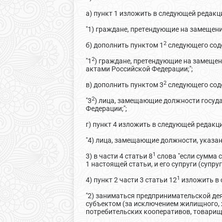
а) пункт 1 изложить в следующей редакц
"1) граждане, претендующие на замещени
2
б) дополнить пунктом 1
следующего сод
2
"1
) граждане, претендующие на замеще
актами Российской Федерации;";
2
в) дополнить пунктом 3
следующего сод
2
"3
) лица, замещающие должности госуд
Федерации;";
г) пункт 4 изложить в следующей редакц
"4) лица, замещающие должности, указан
1
3) в части 4 статьи 8
слова "если сумма 
1 настоящей статьи, и его супруги (супр
1
4) пункт 2 части 3 статьи 12
изложить в 
"2) заниматься предпринимательской де
субъектом (за исключением жилищного, 
потребительских кооперативов, товарищ