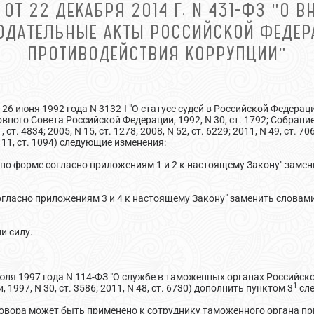
ОТ 22 ДЕКАБРЯ 2014 Г. N 431-ФЗ "О В
ОДАТЕЛЬНЫЕ АКТЫ РОССИЙСКОЙ ФЕДЕР
ПРОТИВОДЕЙСТВИЯ КОРРУПЦИИ"
 26 июня 1992 года N 3132-I "О статусе судей в Российской Федера
вного Совета Российской Федерации, 1992, N 30, ст. 1792; Собран
ст. 4834; 2005, N 15, ст. 1278; 2008, N 52, ст. 6229; 2011, N 49, ст. 706
, N 11, ст. 1094) следующие изменения:
а "по форме согласно приложениям 1 и 2 к настоящему Закону" зам
огласно приложениям 3 и 4 к настоящему Закону" заменить словам
и силу.
юля 1997 года N 114-ФЗ "О службе в таможенных органах Российск
1
997, N 30, ст. 3586; 2011, N 48, ст. 6730) дополнить пунктом 3
сле
говора может быть применено к сотруднику таможенного органа п