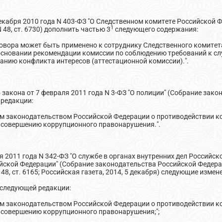
екабря 2010 года N 403-ФЗ "О Следственном комитете Российской 
1
N 48, ст. 6730) дополнить частью 3
следующего содержания:
говора может быть применено к сотруднику Следственного комите
основании рекомендации комиссии по соблюдению требований к 
анию конфликта интересов (аттестационной комиссии).".
о закона от 7 февраля 2011 года N 3-ФЗ "О полиции" (Собрание зак
 редакции:
ном законодательством Российской Федерации о противодействии к
к совершению коррупционного правонарушения.".
я 2011 года N 342-ФЗ "О службе в органах внутренних дел Российск
ой Федерации" (Собрание законодательства Российской Федерации, 
; N 48, ст. 6165; Российская газета, 2014, 5 декабря) следующие измен
в следующей редакции:
ном законодательством Российской Федерации о противодействии к
к совершению коррупционного правонарушения;";