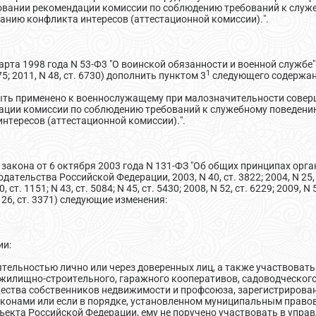
овании рекомендации комиссии по соблюдению требований к слу
анию конфликта интересов (аттестационной комиссии).".
арта 1998 года N 53-Ф3 "О воинской обязанности и военной службе
1
5; 2011, N 48, ст. 6730) дополнить пунктом 3
следующего содержан
быть применено к военнослужащему при малозначительности совер
ации комиссии по соблюдению требований к служебному поведен
нтересов (аттестационной комиссии).".
о закона от 6 октября 2003 года N 131-ФЗ "Об общих принципах ор
ельства Российской Федерации, 2003, N 40, ст. 3822; 2004, N 25, ст.
10, ст. 1151; N 43, ст. 5084; N 45, ст. 5430; 2008, N 52, ст. 6229; 2009, N 
; N 26, ст. 3371) следующие изменения:
ии:
ятельностью лично или через доверенных лиц, а также участвоват
жилищно-строительного, гаражного кооперативов, садоводческого,
ества собственников недвижимости и профсоюза, зарегистрирован
конами или если в порядке, установленном муниципальным правов
кта Российской Федерации, ему не поручено участвовать в управл