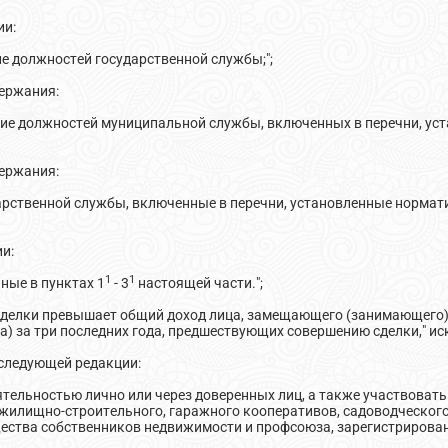
ии:
е должностей государственной службы;";
ержания:
ние должностей муниципальной службы, включенных в перечни, 
ержания:
арственной службы, включенные в перечни, установленные норм
ии:
1
1
ные в пунктах 1
- 3
настоящей части.";
сделки превышает общий доход лица, замещающего (занимающего) 
уга) за три последних года, предшествующих совершению сделки," и
следующей редакции:
ятельностью лично или через доверенных лиц, а также участвоват
жилищно-строительного, гаражного кооперативов, садоводческого,
ества собственников недвижимости и профсоюза, зарегистрированн