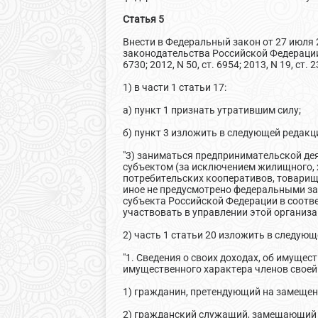
Статья 5
Внести в Федеральный закон от 27 июля 
законодательства Российской Федерации, 2004
6730; 2012, N 50, ст. 6954; 2013, N 19, ст
1) в части 1 статьи 17:
а) пункт 1 признать утратившим силу;
б) пункт 3 изложить в следующей редакц
"3) заниматься предпринимательской де
субъектом (за исключением жилищного, 
потребительских кооперативов, товарищ
иное не предусмотрено федеральными з
субъекта Российской Федерации в соотв
участвовать в управлении этой организац
2) часть 1 статьи 20 изложить в следующ
"1. Сведения о своих доходах, об имущес
имущественного характера членов своей
1) гражданин, претендующий на замещен
2) гражданский служащий, замещающий