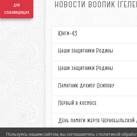
НОВОСТИ ВООПИК (ГЕЛ
для
слабовидящих
Юнги-43
Наши защитники Родины
Наши защитники Родины
Памятник Архипу Осипову
Первый в космосе
День памяти жертв Чернобыльской
Пользуясь нашим сайтом, вы соглашаетесь с политикой обрабо