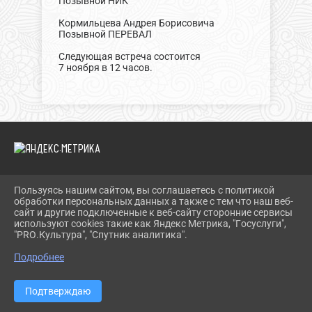
Позывной НИК
Кормильцева Андрея Борисовича
Позывной ПЕРЕВАЛ
Следующая встреча состоится
7 ноября в 12 часов.
Пользуясь нашим сайтом, вы соглашаетесь с политикой
2026 Г. GELENDZHIK-KULT.RU
обработки персональных данных а также с тем что наш веб-
ВХОД
сайт и другие подключенные к веб-сайту сторонние сервисы
КАРТА САЙТА
используют cookies такие как Яндекс Метрика, "Госуслуги",
ПОЛИТИКА ОБРАБОТКИ ПЕРСОНАЛЬНЫХ ДАННЫХ
"PRO.Культура", "Спутник аналитика".
Подробнее
СДЕЛАНО НА KUBCMS
РАЗРАБОТКА И ПОДДЕРЖКА
Подтверждаю