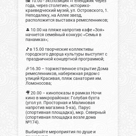
🖼️ 10.00 - экспозиция «Геленджик через
года, через столетие», историко-
краеведческий музей, ул. Островского, 1.
Неподалеку, на Аллее звезд,
расположится выставка ремесленников;
🎩 10.00 на пляже напротив кафе «Зоя»
начнется семейный конкурс «Семья в
панамках»;
🎵в 15.00 творческие коллективы
городского дворца культуры выступят с
праздничной концертной программой;
🎉16.30 – торжественное открытие Дома
ремесленников, набережная рядом с
улицей Красивая, пляж санатория им.
Ломоносова;
🎥 20.00 – кинопоказы в рамках Ночи
кино в микрорайонах: Голубая бухта
(угол ул. Просторная и Малиновая
напротив магазина 5-ка), Парус
(спортивная площадка), мкр. Северный
(спортивная площадка возле дома
№174).
Выбирайте мероприятия по душе и